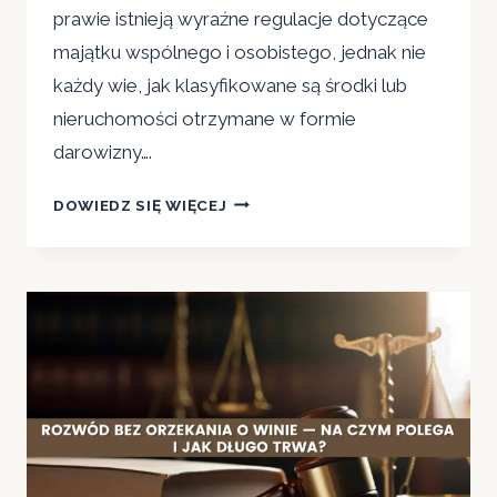
prawie istnieją wyraźne regulacje dotyczące
majątku wspólnego i osobistego, jednak nie
każdy wie, jak klasyfikowane są środki lub
nieruchomości otrzymane w formie
darowizny….
CZY
DOWIEDZ SIĘ WIĘCEJ
DAROWIZNA
JEST
MAJĄTKIEM
WSPÓLNYM
W
MAŁŻEŃSTWIE?