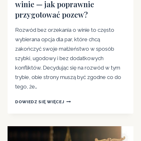
winie — jak poprawnie
przygotować pozew?
Rozwód bez orzekania o winie to często
wybierana opcja dla par, które chcą
zakończyć swoje małżeństwo w sposób
szybki, ugodowy i bez dodatkowych
konfliktów. Decydując się na rozwód w tym
trybie, obie strony muszą być zgodne co do
tego, że…
SZYBKI
DOWIEDZ SIĘ WIĘCEJ
ROZWÓD
BEZ
ORZEKANIA
O
WINIE