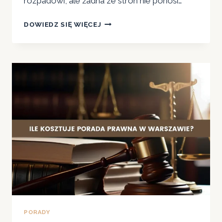
rozpadowi, ale żadna ze stron nie ponosi…
ROZWÓD
DOWIEDZ SIĘ WIĘCEJ
BEZ
ORZEKANIA
O
WINIE
—
NA
CZYM
POLEGA
I
JAK
DŁUGO
TRWA?
PORADY