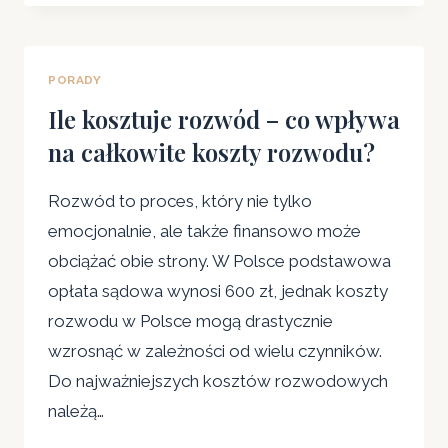
POZEW
O
ALIMENTY
PORADY
–
PRAKTYCZNE
Ile kosztuje rozwód – co wpływa
WSKAZÓWKI
na całkowite koszty rozwodu?
KROK
PO
Rozwód to proces, który nie tylko
KROKU.
emocjonalnie, ale także finansowo może
obciążać obie strony. W Polsce podstawowa
opłata sądowa wynosi 600 zł, jednak koszty
rozwodu w Polsce mogą drastycznie
wzrosnąć w zależności od wielu czynników.
Do najważniejszych kosztów rozwodowych
należą…