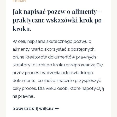
PORADY
PODWYŻSZENIE
ALIMENTÓW
Jak napisać pozew o alimenty –
–
praktyczne wskazówki krok po
KLUCZOWE
kroku.
ELEMENTY
I
WSKAZÓWKI.
W celu napisania skutecznego pozwu o
alimenty, warto skorzystać z dostępnych
online kreatorów dokumentów prawnych.
Kreatory te krok po kroku przeprowadzą Cię
przez proces tworzenia odpowiedniego
dokumentu, co może znacznie przyspieszyć
cały proces. Dla wielu osób, które napotykają
na prawne…
JAK
DOWIEDZ SIĘ WIĘCEJ
NAPISAĆ