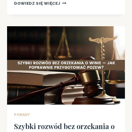
ILE
DOWIEDZ SIĘ WIĘCEJ
KOSZTUJE
ROZWÓD
–
CO
WPŁYWA
NA
CAŁKOWITE
KOSZTY
ROZWODU?
PORADY
Szybki rozwód bez orzekania o