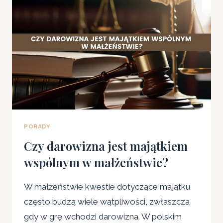
—
JAK
POPRAWNIE
PRZYGOTOWAĆ
POZEW?
PORADY
Czy darowizna jest majątkiem
wspólnym w małżeństwie?
W małżeństwie kwestie dotyczące majątku
często budzą wiele wątpliwości, zwłaszcza
gdy w grę wchodzi darowizna. W polskim